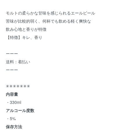
モルトの柔らかな甘味を感じられるエールビール
苦味が比較的弱く、何杯でも飲める軽く爽快な
飲み⼼地と⾹りが特徴
【特徴】キレ、香り
ーーー
送料：着払い
ーーー
✳︎✳︎✳︎✳︎✳︎✳︎✳︎
内容量
・330ml
アルコール度数
・5%
保存方法