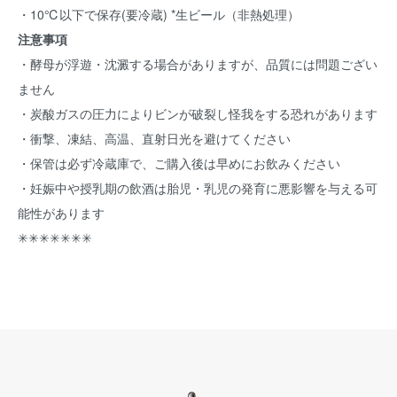
・10℃以下で保存(要冷蔵) *生ビール（非熱処理）
注意事項
・酵母が浮遊・沈澱する場合がありますが、品質には問題ござい
ません
・炭酸ガスの圧力によりビンが破裂し怪我をする恐れがあります
・衝撃、凍結、高温、直射日光を避けてください
・保管は必ず冷蔵庫で、ご購入後は早めにお飲みください
・妊娠中や授乳期の飲酒は胎児・乳児の発育に悪影響を与える可
能性があります
✳︎✳︎✳︎✳︎✳︎✳︎✳︎